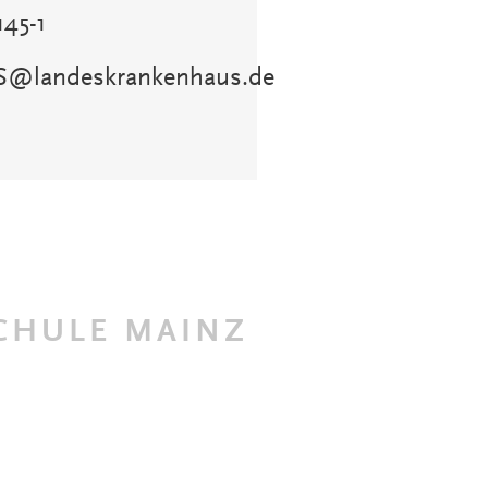
145-1
S
@
landeskrankenhaus.de
CHULE MAINZ