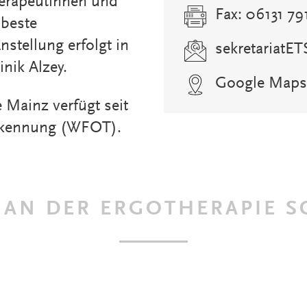
erapeutinnen und
Fax: 06131 79
 beste
nstellung erfolgt in
sekretariatET
inik Alzey.
Google Maps
 Mainz verfügt seit
rkennung (WFOT).
 AN DER ERGOTHERAPIE S