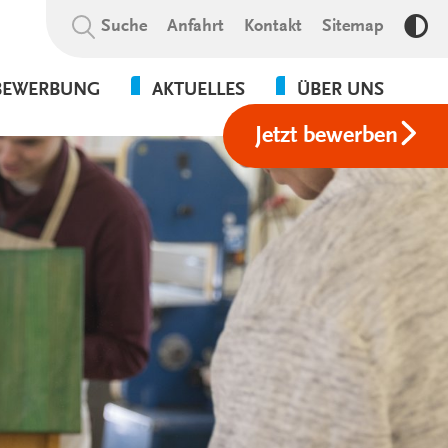
Suchbegriff:
Suche
Anfahrt
Kontakt
Sitemap
Kon
BEWERBUNG
AKTUELLES
ÜBER UNS
Jetzt bewerben
NEWS
VERANSTALTUNGEN
GALERIE