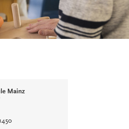
ule Mainz
7
91450