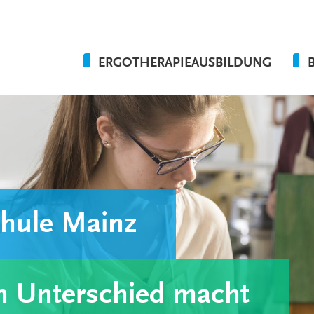
ERGOTHERAPIEAUSBILDUNG
AUSBILDUNGSABLAUF
PRAKTIKUMSEINSÄTZE
WAS WIR BIETEN
FAQ
chule Mainz
n Unterschied macht