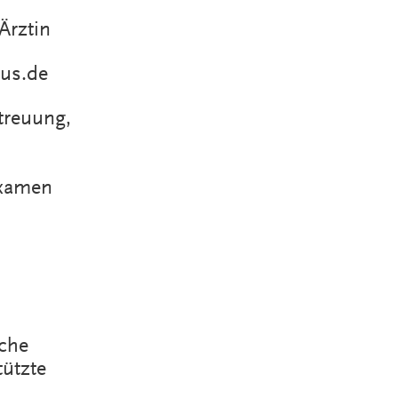
Ärztin
us.de
treuung,
Examen
sche
tützte