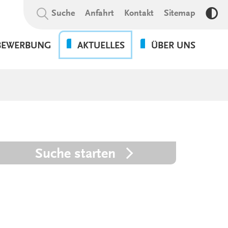
Suchbegriff:
Suche
Anfahrt
Kontakt
Sitemap
Kon
BEWERBUNG
AKTUELLES
ÜBER UNS
NEWS
VERANSTALTUNGEN
GALERIE
Suche starten