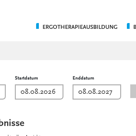
ERGOTHERAPIEAUSBILDUNG
AUSBILDUNGSABLAUF
PRAKTIKUMSEINSÄTZE
WAS WIR BIETEN
Startdatum
Enddatum
FAQ
bnisse