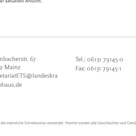
der aktuellen Ansicht.
bacherstr. 67
Tel.:
06131 79145-0
22 Mainz
Fax:
06131 79145-1
etariatETS
@
landeskra
nhaus.de
r die männliche Schreibweise verwendet. Hiermit werden alle Geschlechter und Gen