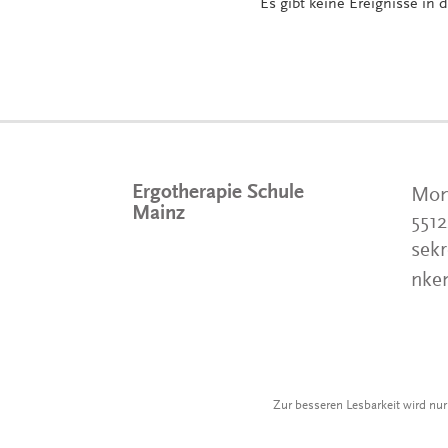
Es gibt keine Ereignisse in 
Ergotherapie Schule
Mom
Mainz
551
sekr
nke
Zur besseren Lesbarkeit wird nu