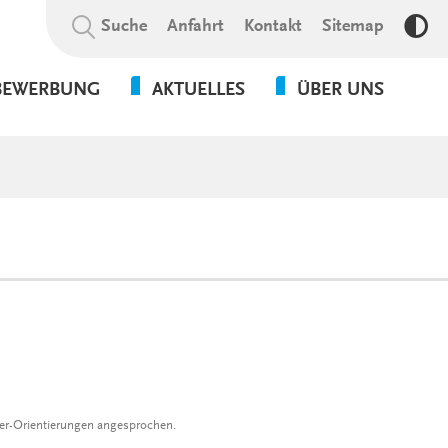
Suchbegriff:
Suche
Anfahrt
Kontakt
Sitemap
Kon
BEWERBUNG
AKTUELLES
ÜBER UNS
NEWS
VERANSTALTUNGEN
GALERIE
der-Orientierungen angesprochen.