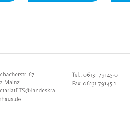
bacherstr. 67
Tel.:
06131 79145-0
22 Mainz
Fax:
06131 79145-1
etariatETS
@
landeskra
nhaus.de