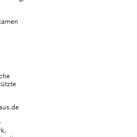
Examen
sche
tützte
aus.de
e
k,