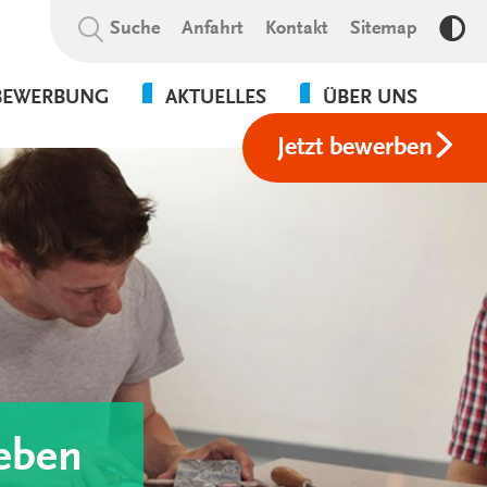
Suchbegriff:
Suche
Anfahrt
Kontakt
Sitemap
Kon
BEWERBUNG
AKTUELLES
ÜBER UNS
Jetzt bewerben
NEWS
VERANSTALTUNGEN
GALERIE
leben