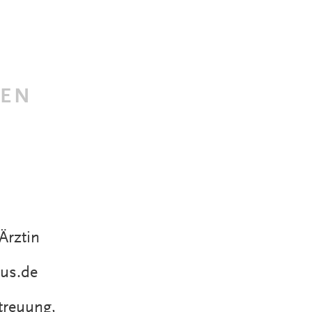
NEN
Ärztin
us.de
treuung,