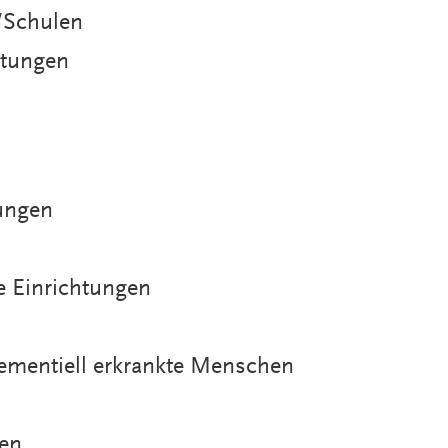
/Schulen
htungen
ungen
e Einrichtungen
dementiell erkrankte Menschen
en