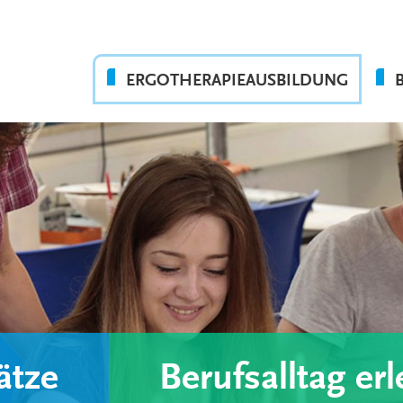
ERGOTHERAPIEAUSBILDUNG
AUSBILDUNGSABLAUF
PRAKTIKUMSEINSÄTZE
WAS WIR BIETEN
FAQ
ätze
Berufsalltag er