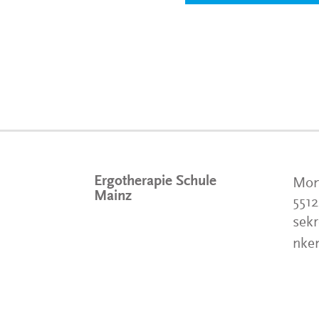
Ergotherapie Schule
Mom
Mainz
551
sekr
nke